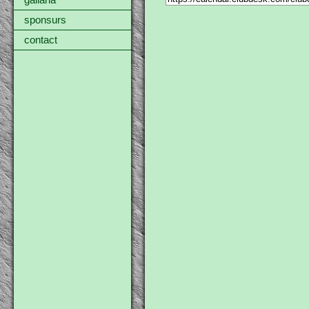
gallaria
sponsurs
contact