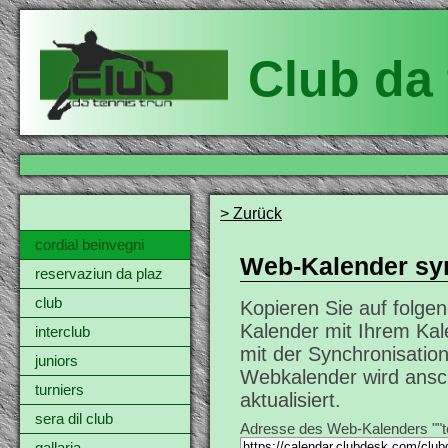
Club da 
> Zurück
cordial beinvegni
Web-Kalender sy
reservaziun da plaz
club
Kopieren Sie auf folg
Kalender mit Ihrem Kal
interclub
mit der Synchronisatio
juniors
Webkalender wird ansc
turniers
aktualisiert.
sera dil club
Adresse des Web-Kalenders ""t