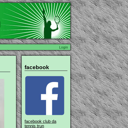
n
Login
facebook
facebook club da
tennis trun