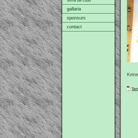
sera dil club
gallaria
sponsurs
contact
Keine
Ter