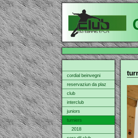
tur
cordial beinvegni
reservaziun da plaz
club
interclub
juniors
turniers
2018