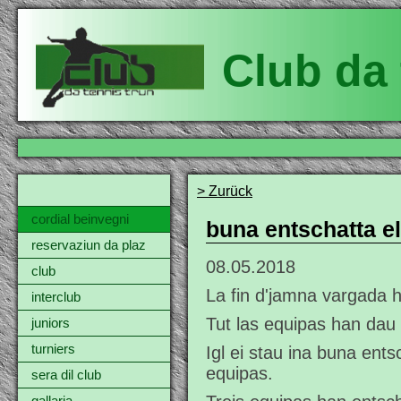
Club da 
> Zurück
cordial beinvegni
buna entschatta el
reservaziun da plaz
08.05.2018
club
La fin d'jamna vargada h
interclub
Tut las equipas han dau
juniors
turniers
Igl ei stau ina buna ents
equipas.
sera dil club