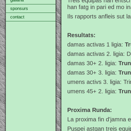
Treis equipas han entsch
gallaria
han fatg in pari ed mo in
sponsurs
Ils rapports anfleis sut l
contact
Resultats:
damas activas 1 ligia:
T
damas activas 2. ligia:
damas 30+ 2. ligia:
Trun
damas 30+ 3. ligia:
Trun
umens activs 3. ligia: Tr
umens 45+ 2. ligia:
Trun
Proxima Runda:
La proxima fin d'jamna e
Puspei astgan treis equi