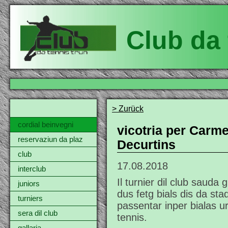
Club da 
> Zurück
cordial beinvegni
vicotria per Carme
reservaziun da plaz
Decurtins
club
17.08.2018
interclub
Il turnier dil club sauda 
juniors
dus fetg bials dis da s
turniers
passentar inper bialas u
sera dil club
tennis.