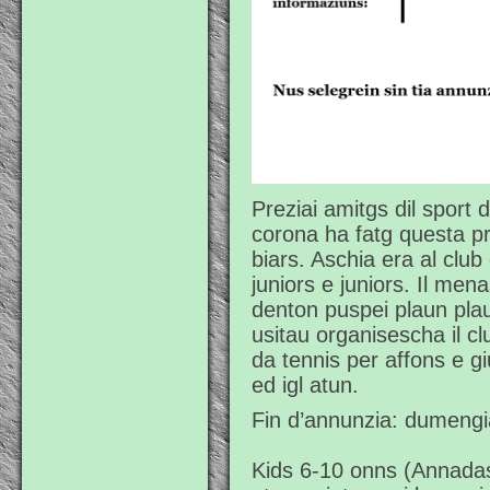
Preziai amitgs dil sport d
corona ha fatg questa pr
biars. Aschia era al club
juniors e juniors. Il men
denton puspei plaun pla
usitau organisescha il c
da tennis per affons e g
ed igl atun.
Fin d’annunzia: dumengi
Kids 6-10 onns (Annadas 