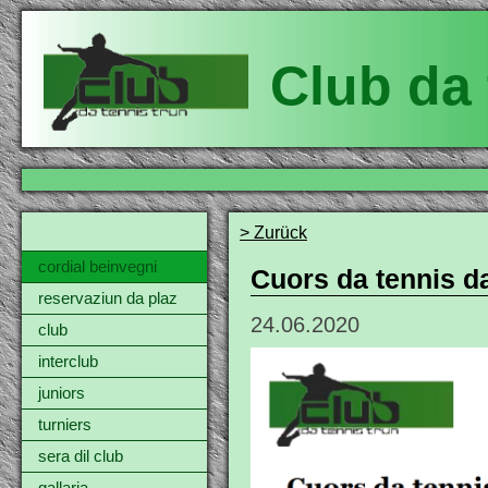
Club da 
> Zurück
cordial beinvegni
Cuors da tennis d
reservaziun da plaz
24.06.2020
club
interclub
juniors
turniers
sera dil club