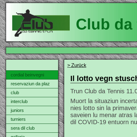
Club da 
> Zurück
cordial beinvegni
Il lotto vegn stus
reservaziun da plaz
Trun Club da Tennis
11.
club
Muort la situaziun incer
interclub
nies lotto sin la primav
juniors
saveien lu menar atras l
turniers
dil COVID-19 entuorn nu
sera dil club