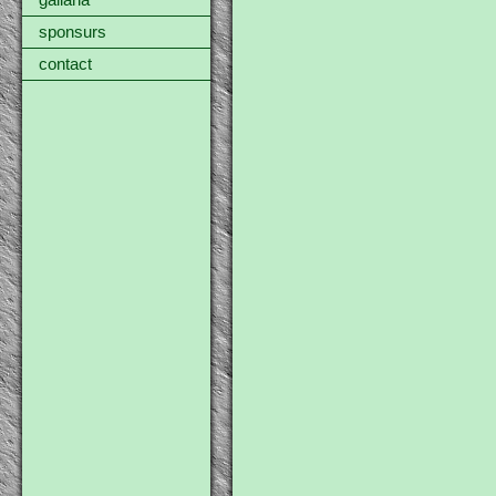
gallaria
sponsurs
contact