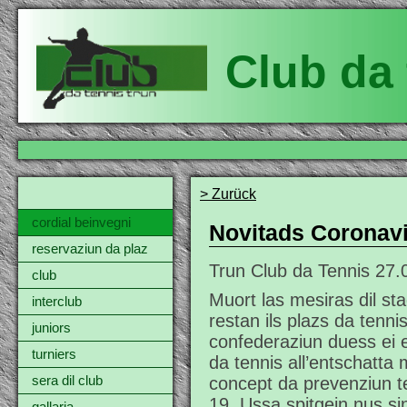
Club da 
> Zurück
cordial beinvegni
Novitads Coronav
reservaziun da plaz
Trun Club da Tennis
27.
club
Muort las mesiras dil st
interclub
restan ils plazs da tennis
juniors
confederaziun duess ei e
turniers
da tennis all’entschatta 
concept da prevenziun te
sera dil club
19. Ussa spitgein nus sin