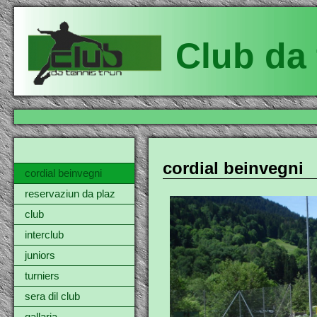
Club da 
cordial beinvegni
cordial beinvegni
reservaziun da plaz
club
interclub
juniors
turniers
sera dil club