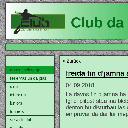
Club da 
> Zurück
cordial beinvegni
freida fin d'jamna
reservaziun da plaz
04.09.2018
club
La davos fin d'jamna ha i
interclub
Igl ei plitost stau ina bl
juniors
denton bu disturbau las 
turniers
empruvar da dar lur megl
sera dil club