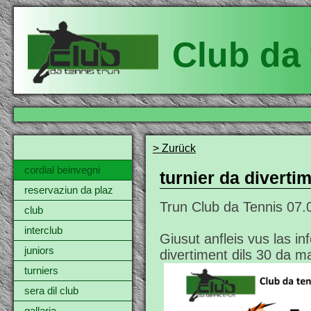
Club da 
> Zurück
cordial beinvegni
turnier da diverti
reservaziun da plaz
Trun Club da Tennis
07.
club
interclub
Giusut anfleis vus las in
juniors
divertiment dils 30 da 
turniers
sera dil club