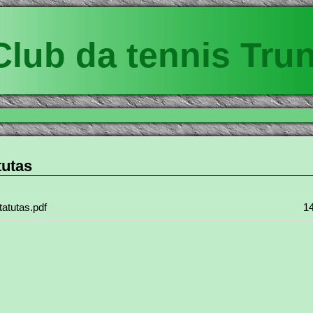
Club da tennis Tru
tutas
tatutas.pdf
1