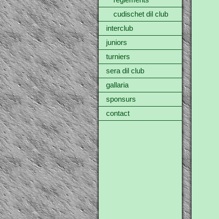
reglements
cudischet dil club
interclub
juniors
turniers
sera dil club
gallaria
sponsurs
contact