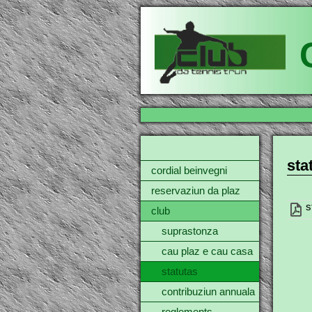
sta
cordial beinvegni
reservaziun da plaz
s
club
suprastonza
cau plaz e cau casa
statutas
contribuziun annuala