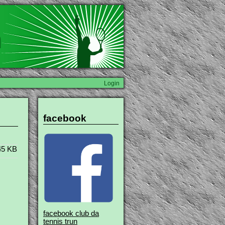
n
Login
facebook
45 KB
facebook club da
tennis trun