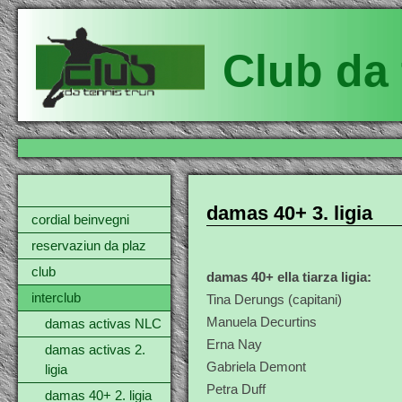
Club da 
damas 40+ 3. ligia
cordial beinvegni
reservaziun da plaz
club
damas 40+ ella tiarza
ligia:
interclub
Tina Derungs (capitani)
Manuela Decurtins
damas activas NLC
Erna Nay
damas activas 2.
Gabriela Demont
ligia
Petra Duff
damas 40+ 2. ligia